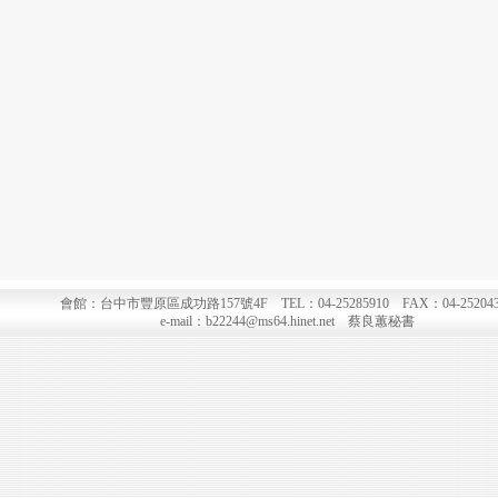
會館：台中市豐原區成功路157號4F TEL：04-25285910 FAX：04-252043
e-mail：b22244@ms64.hinet.net 蔡良蕙秘書