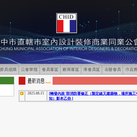
2025.08.15
[轉發內政ˋ部消防署修正（製定線又建築物．場所施
知）影本乙份 ]